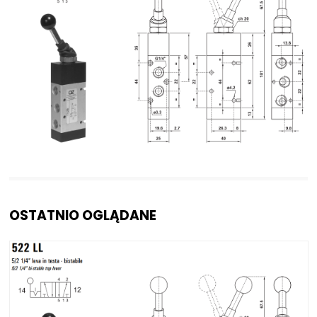
NIP: PL 884 282 31 43
KRS: 0001073679
Projekty:
+48 732 527 128
info@powerhydraulics.eu
www.powerhydraulics.eu
Engineering for motion
OSTATNIO OGLĄDANE