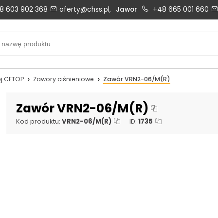
8 603 902 368
oferty@chss.pl,
Jawor
+48 665 001 660
Biuro obsługi klienta:
Oferty i wyceny:
+48 603 902 368
+48 603 902 368
biuro@chss.pl
oferty@chss.pl
j CETOP
Zawory ciśnieniowe
Zawór VRN2-06/M(R)
PN-PT: 6:30 - 16:00
Zawór VRN2-06/M(R)
Kod produktu:
VRN2-06/M(R)
ID:
1735
Uszczelnienia techniczne:
Magazyn 24H:
+48 669 834 274
+48 731 349 406
uszczelnienia@chss.pl
info@chss.pl