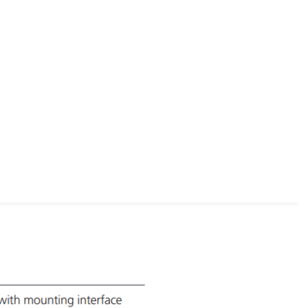
www.powerhydraulics.eu
Engineering for motion