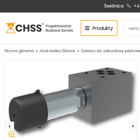
Świdnica
+4
Produkty
Centrum Hydrauliki Siłowej Świdnica
58-100 Świdnica, ul. Bystrzycka 17, POLSKA
CHSS.PL DAWID WOŹNY
Strona główna
Hydraulika Siłowa
Zawory do zabudowy płytowe
NIP: PL 884 272 02 42
Siłowniki:
Serwis:
+48 690 884 272
+48 536 202 250
silowniki@chss.pl
+48 609 877 288
serwis@chss.pl