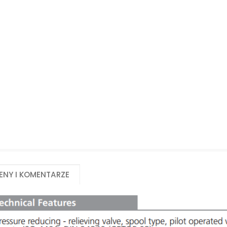
Biuro obsługi klienta:
Magazyn 24H:
+48 535 424 483
+48 665 001 770
+48 665 001 660
jawor@chss.pl
PN-PT: 7:00 - 16:00
eny i komentarze