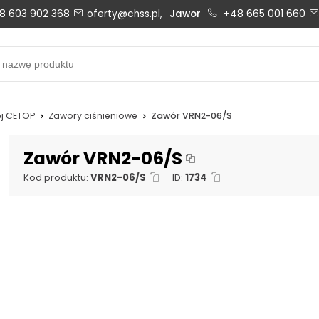
8 603 902 368
oferty@chss.pl,
Jawor
+48 665 001 660
Biuro obsługi klienta:
Oferty i wyceny:
+48 603 902 368
+48 603 902 368
biuro@chss.pl
oferty@chss.pl
j CETOP
Zawory ciśnieniowe
Zawór VRN2-06/S
PN-PT: 6:30 - 16:00
Zawór VRN2-06/S
Kod produktu:
VRN2-06/S
ID:
1734
Uszczelnienia techniczne:
Magazyn 24H:
+48 669 834 274
+48 731 349 406
uszczelnienia@chss.pl
info@chss.pl