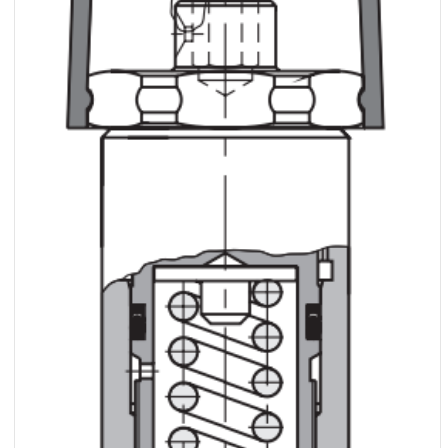
Centrum Hydrauliki Siłowej Jawor
59-400 Jawor, ul. Kuziennicza 5, POLSKA