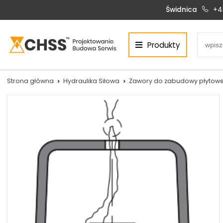
Świdnica
+4
Produkty
Centrum Hydrauliki Siłowej Świdnica
58-100 Świdnica, ul. Bystrzycka 17, POLSKA
CHSS.PL DAWID WOŹNY
Strona główna
Hydraulika Siłowa
Zawory do zabudowy płytowe
NIP: PL 884 272 02 42
Siłowniki:
Serwis:
+48 690 884 272
+48 536 202 250
silowniki@chss.pl
+48 609 877 288
serwis@chss.pl