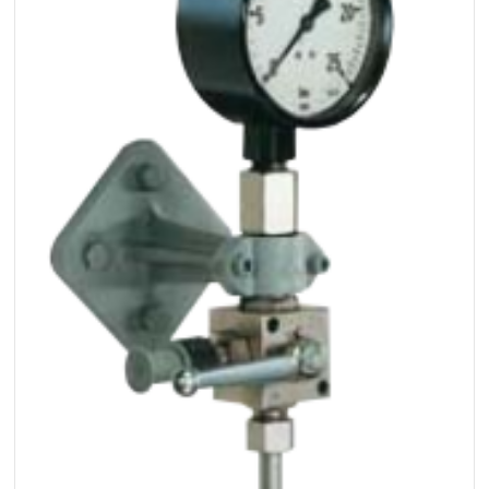
+48 669 834 274
+48 731 349 406
uszczelnienia@chss.pl
info@chss.pl
Centrum Hydrauliki Siłowej Jawor
59-400 Jawor, ul. Kuziennicza 5, POLSKA
Biuro obsługi klienta:
Magazyn 24H:
+48 535 424 483
+48 665 001 770
+48 665 001 660
jawor@chss.pl
PN-PT: 7:00 - 16:00
Projektowanie i budowa układów:
POWER HYDRAULICS SOLUTIONS
Sp. z o.o.
58-100 Świdnica, ul. Bystrzycka 17, POLSKA