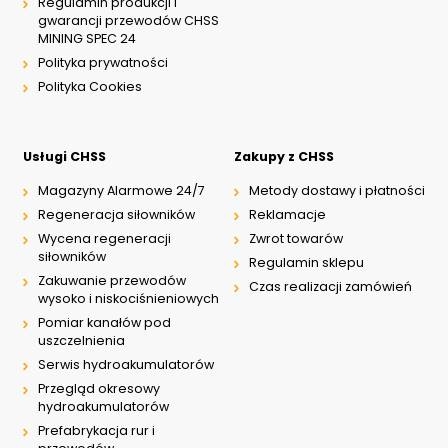
Regulamin produkcji i
gwarancji przewodów CHSS
MINING SPEC 24
Polityka prywatności
Polityka Cookies
Usługi CHSS
Zakupy z CHSS
Magazyny Alarmowe 24/7
Metody dostawy i płatności
Regeneracja siłowników
Reklamacje
Wycena regeneracji
Zwrot towarów
siłowników
Regulamin sklepu
Zakuwanie przewodów
Czas realizacji zamówień
wysoko i niskociśnieniowych
Pomiar kanałów pod
uszczelnienia
Serwis hydroakumulatorów
Przegląd okresowy
hydroakumulatorów
Prefabrykacja rur i