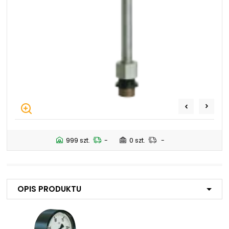
NIP: PL 884 282 31 43
KRS: 0001073679
Projekty:
+48 732 527 128
info@powerhydraulics.eu
www.powerhydraulics.eu
Engineering for motion
999 szt.
-
0 szt.
-
Opis produktu