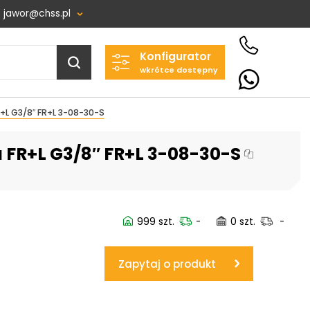
jawor@chss.pl
Konfigurator
Projektowanie i budowa
wkrótce dostępny
układów:
POWER HYDRAULICS
L G3/8″ FR+L 3-08-30-S
SOLUTIONS
Sp. z o.o.
 FR+L G3/8″ FR+L 3-08-30-S
58-100 Świdnica, ul. Bystrzycka 17,
POLSKA
NIP: PL 884 282 31 43
KRS: 0001073679
999 szt.
-
0 szt.
-
Zapytaj o produkt
Projekty:
+48 732 527 128
info@powerhydraulics.eu