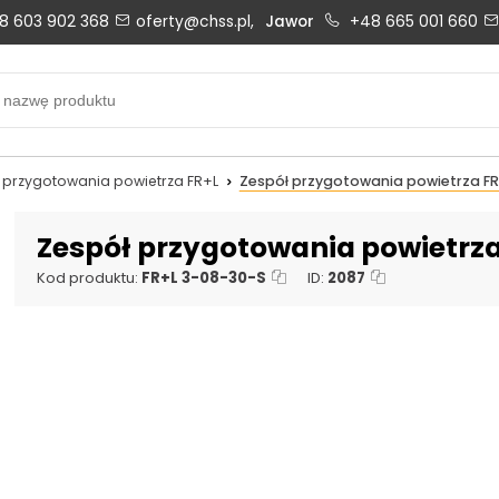
8 603 902 368
oferty@chss.pl,
Jawor
+48 665 001 660
Biuro obsługi klienta:
Oferty i wyceny:
+48 603 902 368
+48 603 902 368
biuro@chss.pl
oferty@chss.pl
 przygotowania powietrza FR+L
Zespół przygotowania powietrza FR+
PN-PT: 6:30 - 16:00
Zespół przygotowania powietrza
Kod produktu:
FR+L 3-08-30-S
ID:
2087
Uszczelnienia techniczne:
Magazyn 24H:
+48 669 834 274
+48 731 349 406
uszczelnienia@chss.pl
info@chss.pl