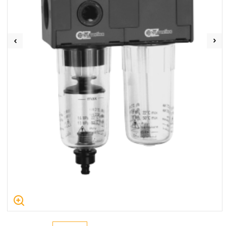
Centrum Hydrauliki Siłowej Jawor
59-400 Jawor, ul. Kuziennicza 5, POLSKA