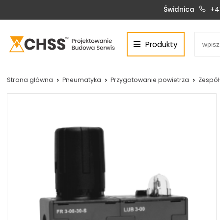
Świdnica
+4
Produkty
Centrum Hydrauliki Siłowej Świdnica
58-100 Świdnica, ul. Bystrzycka 17, POLSKA
CHSS.PL DAWID WOŹNY
Strona główna
Pneumatyka
Przygotowanie powietrza
Zespół
NIP: PL 884 272 02 42
Siłowniki:
Serwis:
+48 690 884 272
+48 536 202 250
silowniki@chss.pl
+48 609 877 288
serwis@chss.pl