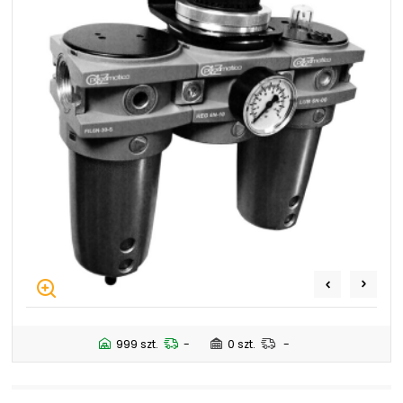
+48 669 834 274
+48 731 349 406
uszczelnienia@chss.pl
info@chss.pl
Centrum Hydrauliki Siłowej Jawor
59-400 Jawor, ul. Kuziennicza 5, POLSKA
Biuro obsługi klienta:
Magazyn 24H:
+48 535 424 483
+48 665 001 770
+48 665 001 660
jawor@chss.pl
PN-PT: 7:00 - 16:00
Projektowanie i budowa układów:
999 szt.
-
0 szt.
-
POWER HYDRAULICS SOLUTIONS
Sp. z o.o.
58-100 Świdnica, ul. Bystrzycka 17, POLSKA