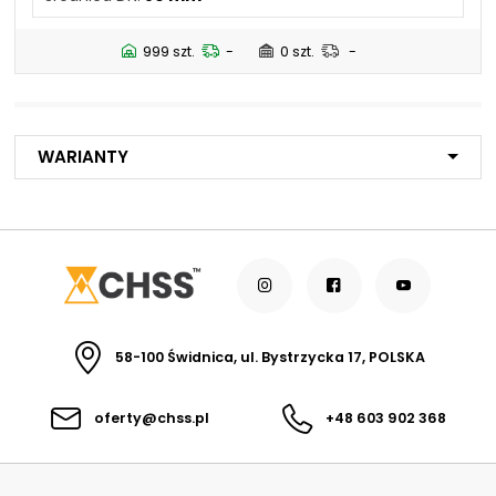
38 mm
NIP: PL 884 282 31 43
63 mm
KRS: 0001073679
999 szt.
-
0 szt.
-
65 mm
20 mm
125 mm
40 mm
Projekty:
150 mm
+48 732 527 128
32 mm
Warianty
info@powerhydraulics.eu
25 mm
75 mm
100 mm
www.powerhydraulics.eu
Engineering for motion
58-100 Świdnica, ul. Bystrzycka 17, POLSKA
oferty@chss.pl
+48 603 902 368