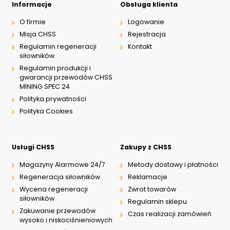
Informacje
Obsługa klienta
O firmie
Logowanie
Misja CHSS
Rejestracja
Regulamin regeneracji
Kontakt
siłowników
Regulamin produkcji i
gwarancji przewodów CHSS
MINING SPEC 24
Polityka prywatności
Polityka Cookies
Usługi CHSS
Zakupy z CHSS
Magazyny Alarmowe 24/7
Metody dostawy i płatności
Regeneracja siłowników
Reklamacje
Wycena regeneracji
Zwrot towarów
siłowników
Regulamin sklepu
Zakuwanie przewodów
Czas realizacji zamówień
wysoko i niskociśnieniowych