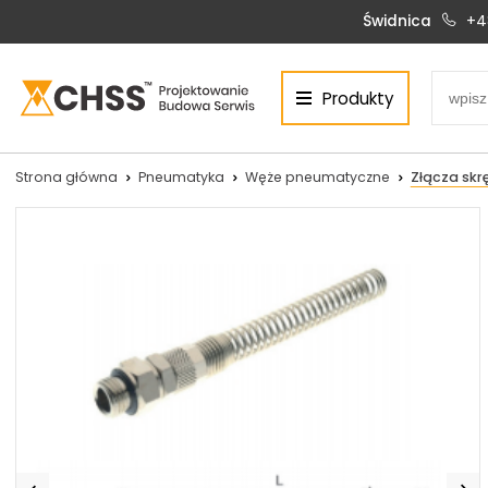
Świdnica
+4
Produkty
Centrum Hydrauliki Siłowej Świdnica
58-100 Świdnica, ul. Bystrzycka 17, POLSKA
CHSS.PL DAWID WOŹNY
Strona główna
Pneumatyka
Węże pneumatyczne
Złącza skr
NIP: PL 884 272 02 42
Siłowniki:
Serwis:
+48 690 884 272
+48 536 202 250
silowniki@chss.pl
+48 609 877 288
serwis@chss.pl