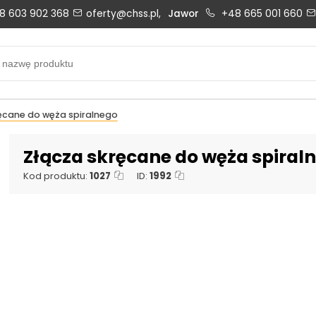
8 603 902 368
oferty@chss.pl,
Jawor
+48 665 001 660
Biuro obsługi klienta:
Oferty i wyceny:
+48 603 902 368
+48 603 902 368
biuro@chss.pl
oferty@chss.pl
ęcane do węża spiralnego
PN-PT: 6:30 - 16:00
Złącza skręcane do węża spiral
Kod produktu:
1027
ID:
1992
Uszczelnienia techniczne:
Magazyn 24H:
+48 669 834 274
+48 731 349 406
uszczelnienia@chss.pl
info@chss.pl