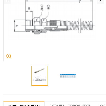
Centrum Hydrauliki Siłowej Jawor
59-400 Jawor, ul. Kuziennicza 5, POLSKA
Pytania i odpowiedzi
Oc