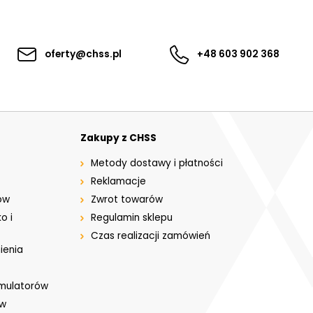
oferty@chss.pl
+48 603 902 368
Zakupy z CHSS
Metody dostawy i płatności
Reklamacje
ów
Zwrot towarów
o i
Regulamin sklepu
Czas realizacji zamówień
ienia
umulatorów
ów