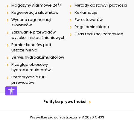
Magazyny Alarmowe 24/7
Metody dostawy i płatności
Regeneracja siłowników
Reklamacje
Wycena regeneracji
Zwrot towarów
siłowników
Regulamin sklepu
Zakuwanie przewodów
Czas realizacji zamówień
wysoko i niskociśnieniowych
Pomiar kanałów pod
uszczelnienia
Serwis hydroakumulatorów
Przegląd okresowy
hydroakumulatorów
Prefabrykacja rur i
przewodów
Polityka prywatności
Wszystkie prawa zastrzeżone © 2026
CHSS
Design by
Graff.pl