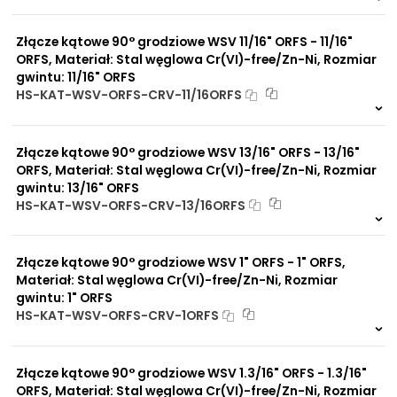
2 szt
48 h
Brak adsorpcji
6093 szt
4 dni
nieprzyjemnych zapachów
Odporność na
Złącze kątowe 90° grodziowe WSV 11/16" ORFS - 11/16"
promieniowanie słoneczne
ORFS, Materiał: Stal węglowa Cr(VI)-free/Zn-Ni, Rozmiar
UV
gwintu: 11/16" ORFS
Dobre przewodnictwo
HS-KAT-WSV-ORFS-CRV-11/16ORFS
cieplne
2 szt
48 h
Praca w trudnych
9780 szt
4 dni
warunkach
Złącze kątowe 90° grodziowe WSV 13/16" ORFS - 13/16"
Duży wybór materiałów
uszczelniających
ORFS, Materiał: Stal węglowa Cr(VI)-free/Zn-Ni, Rozmiar
Odporność na działanie
gwintu: 13/16" ORFS
obciążeń mechanicznych
HS-KAT-WSV-ORFS-CRV-13/16ORFS
Odporność na działanie
Na zamówienie
wysokich temperatur
0 szt
30 dni
Złącze kątowe 90° grodziowe WSV 1" ORFS - 1" ORFS,
Materiał: Stal węglowa Cr(VI)-free/Zn-Ni, Rozmiar
gwintu: 1" ORFS
HS-KAT-WSV-ORFS-CRV-1ORFS
2 szt
48 h
7329 szt
4 dni
Złącze kątowe 90° grodziowe WSV 1.3/16" ORFS - 1.3/16"
ORFS, Materiał: Stal węglowa Cr(VI)-free/Zn-Ni, Rozmiar