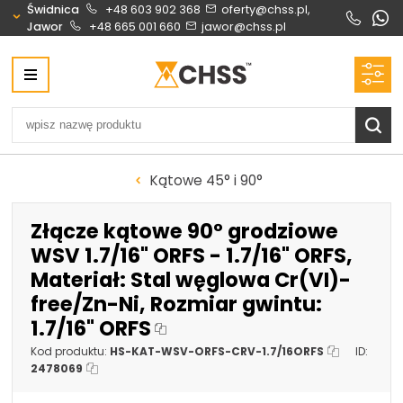
Świdnica
+48 603 902 368
oferty@chss.pl,
Jawor
+48 665 001 660
jawor@chss.pl
Centrum Hydrauliki Siłowej Świdnica
58-100 Świdnica, ul. Bystrzycka 17, POLSKA
CHSS.PL DAWID WOŹNY
NIP: PL 884 272 02 42
Biuro obsługi klienta:
Oferty i wyceny:
Kątowe 45° i 90°
+48 603 902 368
+48 603 902 368
biuro@chss.pl
oferty@chss.pl
Złącze kątowe 90° grodziowe
PN-PT: 6:30 - 16:00
WSV 1.7/16" ORFS - 1.7/16" ORFS,
Materiał: Stal węglowa Cr(VI)-
Siłowniki:
Serwis:
free/Zn-Ni, Rozmiar gwintu:
+48 690 884 272
+48 536 202 250
1.7/16" ORFS
silowniki@chss.pl
+48 609 877 288
Kod produktu:
HS-KAT-WSV-ORFS-CRV-1.7/16ORFS
ID:
serwis@chss.pl
2478069
Uszczelnienia techniczne:
Magazyn 24H: