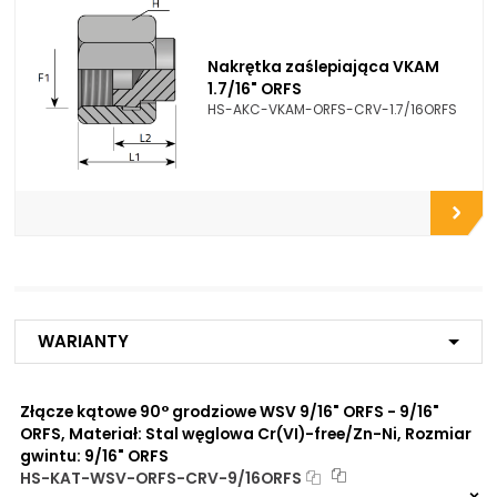
Olej hydrauliczny
Próżnia
Sprężone powietrze
Nakrętka zaślepiająca VKAM
Glikol
1.7/16" ORFS
HS-AKC-VKAM-ORFS-CRV-1.7/16ORFS
Opcje połączeniowe /
Do przyłączy
Propozycje instalacyjne:
Do płyt i bloków
przyłączeniowych
Do końcówek w
elastycznych gotowych
przewodach
Do rur precyzyjnych
bezszwowych
Do przewodów Tekalan
Do przewodów PU, PA, PE
Do rur miedzianych
Warianty
Do rur aluminiowych
Złącze kątowe 90° grodziowe WSV 9/16" ORFS - 9/16"
Zalety
Zwiększona ochrona przed
materiału/produktu:
ORFS, Materiał: Stal węglowa Cr(VI)-free/Zn-Ni, Rozmiar
korozją chemiczną
gwintu: 9/16" ORFS
Praca pod wysokim
HS-KAT-WSV-ORFS-CRV-9/16ORFS
ciśnieniem