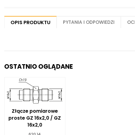
Centrum Hydrauliki Siłowej Jawor
59-400 Jawor, ul. Kuziennicza 5, POLSKA
Opis produktu
Pytania i odpowiedzi
Oc
OSTATNIO OGLĄDANE
Złącze pomiarowe
proste GZ 16x2,0 / GZ
16x2,0
620.14