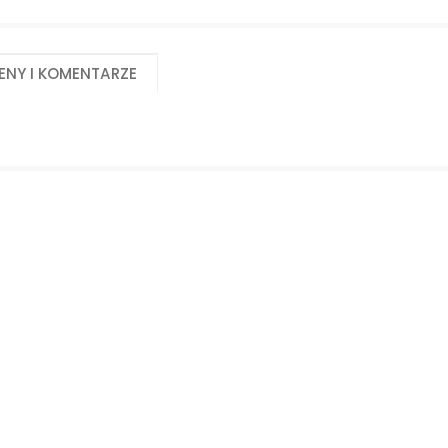
Biuro obsługi klienta:
Magazyn 24H:
+48 535 424 483
+48 665 001 770
+48 665 001 660
eny i komentarze
jawor@chss.pl
PN-PT: 7:00 - 16:00