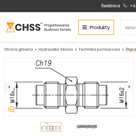
Świdnica
+4
Produkty
Centrum Hydrauliki Siłowej Świdnica
58-100 Świdnica, ul. Bystrzycka 17, POLSKA
CHSS.PL DAWID WOŹNY
Strona główna
Hydraulika Siłowa
Technika pomiarowa
Złącz
NIP: PL 884 272 02 42
Siłowniki:
Serwis:
+48 690 884 272
+48 536 202 250
silowniki@chss.pl
+48 609 877 288
serwis@chss.pl