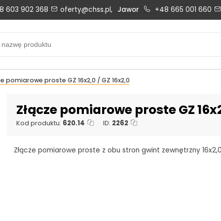
8 603 902 368
oferty@chss.pl,
Jawor
+48 665 001 660
Biuro obsługi klienta:
Oferty i wyceny:
+48 603 902 368
+48 603 902 368
biuro@chss.pl
oferty@chss.pl
e pomiarowe proste GZ 16x2,0 / GZ 16x2,0
PN-PT: 6:30 - 16:00
Złącze pomiarowe proste GZ 16x2,
Kod produktu:
620.14
ID:
2262
Uszczelnienia techniczne:
Magazyn 24H:
Złącze pomiarowe proste z obu stron gwint zewnętrzny 16x2,0
+48 669 834 274
+48 731 349 406
uszczelnienia@chss.pl
info@chss.pl