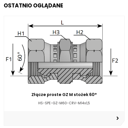
OSTATNIO OGLĄDANE
Złącze proste GZ M stożek 60°
HS-SPE-GZ-M60-CRV-M14x1,5