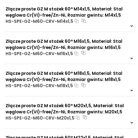
elastycznych gotowych
0 szt
30 dni
przewodach
Złącze proste GZ M stożek 60° M14x1,5, Materiał: Stal
Do rur precyzyjnych
węglowa Cr(VI)-free/Zn-Ni, Rozmiar gwintu: M14x1,5
bezszwowych
HS-SPE-GZ-M60-CRV-M14x1,5
Do przewodów Tekalan
Do przewodów PU, PA, PE
Na zamówienie
Do rur miedzianych
0 szt
30 dni
Do rur aluminiowych
Złącze proste GZ M stożek 60° M16x1,5, Materiał: Stal
węglowa Cr(VI)-free/Zn-Ni, Rozmiar gwintu: M16x1,5
HS-SPE-GZ-M60-CRV-M16x1,5
Zalety
Wykonany ze stali
materiału/produktu:
Na zamówienie
ocynkowanej lub stali
0 szt.
30 dni
nierdzewnej zgodne jest z
Złącze proste GZ M stożek 60° M18x1,5, Materiał: Stal
normą DIN 2353 (PN-ISO
węglowa Cr(VI)-free/Zn-Ni, Rozmiar gwintu: M18x1,5
8437-1).
HS-SPE-GZ-M60-CRV-M18x1,5
Zwiększona ochrona przed
korozją chemiczną
Na zamówienie
Praca pod wysokim
0 szt
30 dni
ciśnieniem
Złącze proste GZ M stożek 60° M20x1,5, Materiał: Stal
Brak adsorpcji
węglowa Cr(VI)-free/Zn-Ni, Rozmiar gwintu: M20x1,5
nieprzyjemnych zapachów
HS-SPE-GZ-M60-CRV-M20x1,5
Odporność na
Na zamówienie
promieniowanie słoneczne
UV
0 szt
30 dni
Dobre przewodnictwo
Złącze proste GZ M stożek 60° M22x1,5, Materiał: Stal