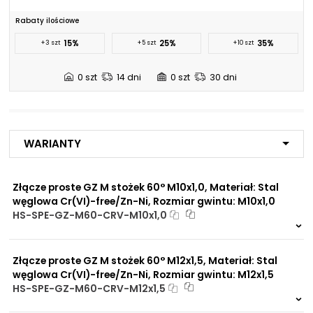
powietrza
NIP: PL 884 282 31 43
F2 - Gwint wewnętrzny:
M14x1,5
Rabaty ilościowe
Prasy hydrauliczne
KRS: 0001073679
Przemysł budowlany
H1 - Rozmiar na klucz:
19 mm
15%
25%
35%
+3 szt
+5 szt
+10 szt
Przemysł górniczy
Przemysł maszynowy
H2 - Rozmiar na klucz:
19 mm
Projekty:
Przemysł okrętowy
0 szt
14 dni
0 szt
30 dni
Przemysł rolniczy
H3 - Rozmiar na klucz:
19 mm
+48 732 527 128
info@powerhydraulics.eu
L - Długość:
40 mm
Medium:
Olej napędowy
www.powerhydraulics.eu
Warianty
Argon
Azot
Engineering for motion
Olej mineralny
Olej hydrauliczny
Złącze proste GZ M stożek 60° M10x1,0, Materiał: Stal
Próżnia
węglowa Cr(VI)-free/Zn-Ni, Rozmiar gwintu: M10x1,0
Sprężone powietrze
HS-SPE-GZ-M60-CRV-M10x1,0
Glikol
Na zamówienie
0 szt
30 dni
Opcje połączeniowe /
Złącze proste GZ M stożek 60° M12x1,5, Materiał: Stal
Do zbiorników
Propozycje instalacyjne:
węglowa Cr(VI)-free/Zn-Ni, Rozmiar gwintu: M12x1,5
Do płyt i bloków
HS-SPE-GZ-M60-CRV-M12x1,5
przyłączeniowych
Do końcówek w
Na zamówienie