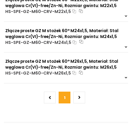
cieplne
węglowa Cr(VI)-free/Zn-Ni, Rozmiar gwintu: M22x1,5
Praca w trudnych
HS-SPE-GZ-M60-CRV-M22x1,5
warunkach
Na zamówienie
Duży wybór materiałów
0 szt
30 dni
uszczelniających
Odporność na działanie
Złącze proste GZ M stożek 60° M24x1,5, Materiał: Stal
obciążeń mechanicznych
węglowa Cr(VI)-free/Zn-Ni, Rozmiar gwintu: M24x1,5
Odporność na działanie
HS-SPE-GZ-M60-CRV-M24x1,5
wysokich temperatur
Na zamówienie
0 szt
30 dni
Złącze proste GZ M stożek 60° M26x1,5, Materiał: Stal
węglowa Cr(VI)-free/Zn-Ni, Rozmiar gwintu: M26x1,5
HS-SPE-GZ-M60-CRV-M26x1,5
Na zamówienie
0 szt
30 dni
1