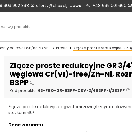
8 603 902 368
oferty@chss.pl,
Jawor
+48 665 001 660
Biuro obsługi klienta:
Oferty i wyceny:
+48 603 902 368
+48 603 902 368
biuro@chss.pl
oferty@chss.pl
menty calowe BSP/BSPT/NPT
Proste
Złącze proste redukcyjne GR 3/
PN-PT: 6:30 - 16:00
Złącze proste redukcyjne GR 3/4" 
węglowa Cr(VI)-free/Zn-Ni, Rozmi
BSPP
Uszczelnienia techniczne:
Magazyn 24H:
+48 669 834 274
+48 731 349 406
Kod produktu:
HS-PRO-GR-BSPP-CRV-3/4BSPP-1/2BSPP
uszczelnienia@chss.pl
info@chss.pl
Złącze proste redukcyjne z gwintami zewnętrznymi calowymi
stożkami 60°.
Dane wariantu: