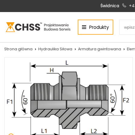
Świdnica
+4
Produkty
Centrum Hydrauliki Siłowej Świdnica
58-100 Świdnica, ul. Bystrzycka 17, POLSKA
CHSS.PL DAWID WOŹNY
Strona główna
Hydraulika Siłowa
Armatura gwintowana
Ele
NIP: PL 884 272 02 42
Siłowniki:
Serwis:
+48 690 884 272
+48 536 202 250
silowniki@chss.pl
+48 609 877 288
serwis@chss.pl