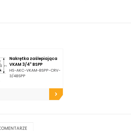
Przemysł budowlany
Przemysł górniczy
Przemysł maszynowy
Przemysł okrętowy
Przemysł rolniczy
Opcje połączeniowe / Propozycje
Zalety materiału/
instalacyjne:
Zwiększona
Do zbiorników
przed koroz
Nakrętka zaślepiająca
Do płyt i bloków
chemiczną
VKAM 3/4" BSPP
przyłączeniowych
Praca pod 
HS-AKC-VKAM-BSPP-CRV-
Do końcówek w
ciśnieniem
3/4BSPP
elastycznych gotowych
Brak adsorp
przewodach
nieprzyjem
Do rur precyzyjnych
zapachów
bezszwowych
Odporność
Do przewodów Tekalan
promieniow
Do przewodów PU, PA, PE
słoneczne 
Do rur miedzianych
Dobre prze
Do rur aluminiowych
cieplne
Praca w tr
 komentarze
warunkach