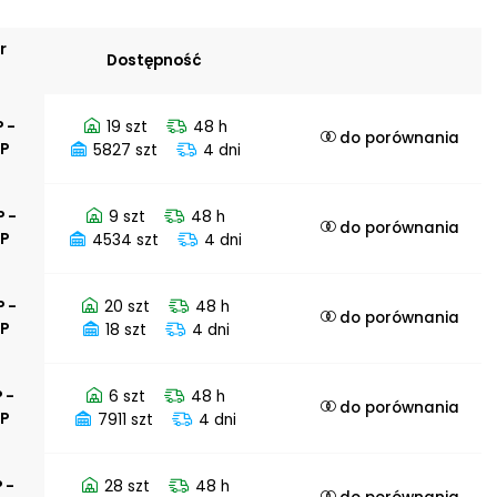
 materiałów
ących
r
Dostępność
na działanie
u
nych
 -
19 szt
48 h
na działanie
do porównania
PP
5827 szt
4 dni
emperatur
P -
9 szt
48 h
do porównania
PP
4534 szt
4 dni
P -
20 szt
48 h
do porównania
PP
18 szt
4 dni
 -
6 szt
48 h
do porównania
PP
7911 szt
4 dni
 -
28 szt
48 h