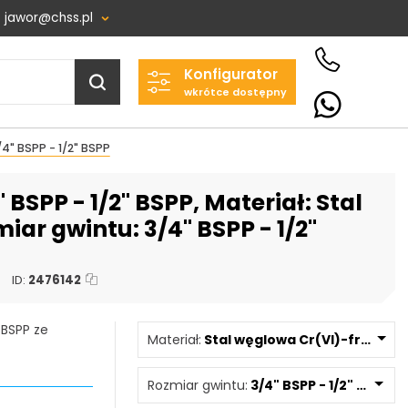
jawor@chss.pl
Konfigurator
Projektowanie i budowa
wkrótce dostępny
układów:
POWER HYDRAULICS
4" BSPP - 1/2" BSPP
SOLUTIONS
Sp. z o.o.
BSPP - 1/2" BSPP, Materiał: Stal
58-100 Świdnica, ul. Bystrzycka 17,
POLSKA
ar gwintu: 3/4" BSPP - 1/2"
NIP: PL 884 282 31 43
KRS: 0001073679
ID:
2476142
 BSPP ze
Materiał:
Stal węglowa Cr(VI)-free/Zn-
Projekty:
+48 732 527 128
Rozmiar gwintu:
3/4" BSPP - 1/2" BSPP
info@powerhydraulics.eu