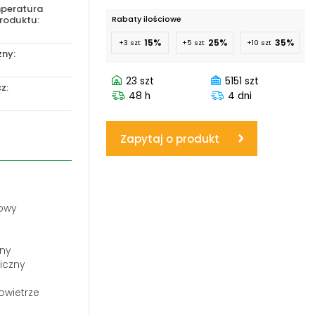
peratura
roduktu:
Rabaty ilościowe
www.powerhydraulics.eu
15%
25%
35%
+3 szt
+5 szt
+10 szt
Engineering for motion
zny:
23 szt
5151 szt
z:
48 h
4 dni
Zapytaj o produkt
owy
lny
liczny
owietrze