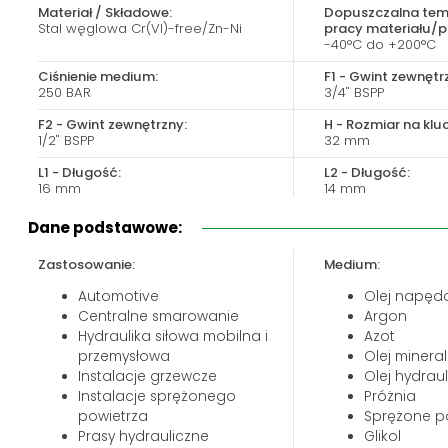
Biuro obsługi klienta:
Magazyn 24H:
Materiał / Składowe:
Dopuszczalna tem
Stal węglowa Cr(VI)-free/Zn-Ni
pracy materiału/p
+48 535 424 483
+48 665 001 770
-40°C do +200°C
+48 665 001 660
Ciśnienie medium:
F1 - Gwint zewnętr
250 BAR
3/4" BSPP
jawor@chss.pl
PN-PT: 7:00 - 16:00
F2 - Gwint zewnętrzny:
H - Rozmiar na kluc
1/2" BSPP
32 mm
L1 - Długość:
L2 - Długość:
16 mm
14 mm
L - Długość:
Dane podstawowe:
40 mm
Zastosowanie:
Medium:
Automotive
Olej napęd
Centralne smarowanie
Argon
Hydraulika siłowa mobilna i
Azot
przemysłowa
Olej minera
Instalacje grzewcze
Olej hydrau
Instalacje sprężonego
Próżnia
powietrza
Sprężone p
Prasy hydrauliczne
Glikol