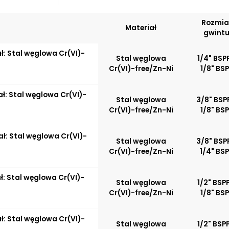
Duży wybór
uszczelniaj
Rozmia
Materiał
Odporność 
gwint
obciążeń
mechanicz
ał: Stal węglowa Cr(VI)-
Stal węglowa
1/4" BSPP
Odporność 
Cr(VI)-free/Zn-Ni
1/8" BS
wysokich t
ał: Stal węglowa Cr(VI)-
Stal węglowa
3/8" BSP
Cr(VI)-free/Zn-Ni
1/8" BS
ał: Stal węglowa Cr(VI)-
Stal węglowa
3/8" BSP
Cr(VI)-free/Zn-Ni
1/4" BS
ał: Stal węglowa Cr(VI)-
Stal węglowa
1/2" BSPP
Cr(VI)-free/Zn-Ni
1/8" BS
ał: Stal węglowa Cr(VI)-
Stal węglowa
1/2" BSPP